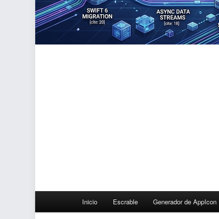
Menú
Inicio
Escrable
Generador de AppIcon
principal