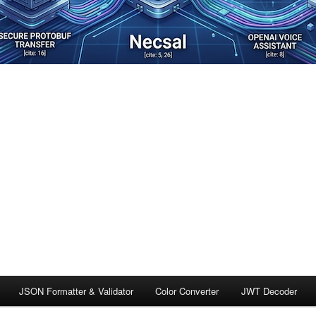
JSON Formatter & Validator
Color Converter
JWT Decoder