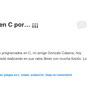
en C por… ¡¡¡
gos programados en C, mi amigo Gonzalo Calama, hoy
stá realizando en sus ratos libres con mucha ilusión. Lo
an
,
juegos en c
,
snake
,
snakeCal
|
Deja un comentario