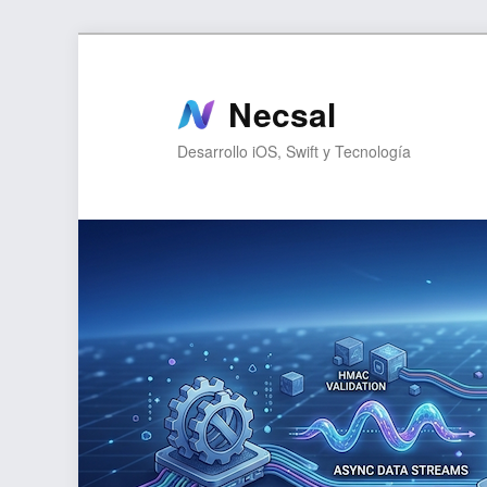
Ir
Ir
al
al
contenido
contenido
Necsal
principal
secundario
Desarrollo iOS, Swift y Tecnología