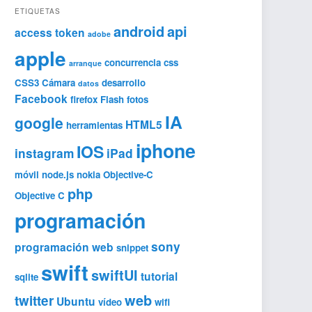
ETIQUETAS
android
api
access token
adobe
apple
concurrencia
css
arranque
CSS3
Cámara
desarrollo
datos
Facebook
firefox
Flash
fotos
IA
google
HTML5
herramientas
iphone
IOS
instagram
iPad
móvil
node.js
nokia
Objective-C
php
Objective C
programación
sony
programación web
snippet
swift
swiftUI
tutorial
sqlite
web
twitter
Ubuntu
vídeo
wifi