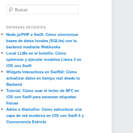
B
u
s
c
ENTRADAS RECIENTES
a
Node.js/PHP a Swift: Cómo sincronizar
bases de datos locales (SQLite) con tu
r
backend mediante Webhooks
Local LLMs en el bolsillo: Cómo
optimizar y ejecutar modelos Llama 3 en
iOS con Swift
Widgets Interactivos en SwiftUI: Cómo
actualizar datos en tiempo real desde tu
Backend
Tutorial: Cómo usar el lector de NFC en
iOS con Swift para escanear etiquetas
físicas
Adiós a Alamofire: Cómo estructurar una
capa de red moderna en iOS con Swift 6 y
Concurrencia Estricta