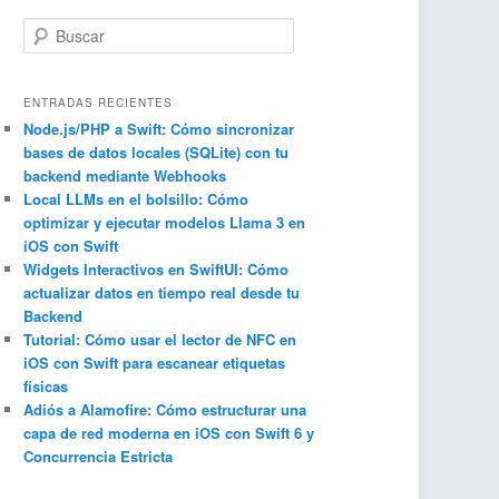
B
u
s
c
ENTRADAS RECIENTES
a
Node.js/PHP a Swift: Cómo sincronizar
bases de datos locales (SQLite) con tu
r
backend mediante Webhooks
Local LLMs en el bolsillo: Cómo
optimizar y ejecutar modelos Llama 3 en
iOS con Swift
Widgets Interactivos en SwiftUI: Cómo
actualizar datos en tiempo real desde tu
Backend
Tutorial: Cómo usar el lector de NFC en
iOS con Swift para escanear etiquetas
físicas
Adiós a Alamofire: Cómo estructurar una
capa de red moderna en iOS con Swift 6 y
Concurrencia Estricta