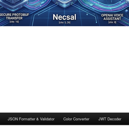
JSON Formatter & Validator
Color Converter
JWT Decoder