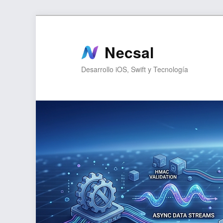
Ir
Ir
al
al
contenido
contenido
Necsal
principal
secundario
Desarrollo iOS, Swift y Tecnología