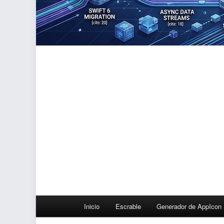
Menú
Inicio
Escrable
Generador de AppIcon
principal