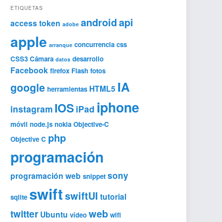
ETIQUETAS
android
api
access token
adobe
apple
concurrencia
css
arranque
CSS3
Cámara
desarrollo
datos
Facebook
firefox
Flash
fotos
IA
google
HTML5
herramientas
iphone
IOS
instagram
iPad
móvil
node.js
nokia
Objective-C
php
Objective C
programación
sony
programación web
snippet
swift
swiftUI
tutorial
sqlite
web
twitter
Ubuntu
vídeo
wifi