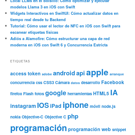
Local LLMs en el bolsillo: Cómo optimizar y ejecutar
modelos Llama 3 en iOS con Swift
Widgets Interactivos en SwiftUI: Cómo actualizar datos en
tiempo real desde tu Backend
Tutorial: Cómo usar el lector de NFC en iOS con Swift para
escanear etiquetas físicas
Adiós a Alamofire: Cómo estructurar una capa de red
moderna en iOS con Swift 6 y Concurrencia Estricta
ETIQUETAS
apple
android
api
access token
adobe
arranque
Facebook
concurrencia
css
CSS3
Cámara
desarrollo
datos
IA
google
HTML5
firefox
Flash
fotos
herramientas
iphone
IOS
instagram
iPad
móvil
node.js
php
nokia
Objective-C
Objective C
programación
programación web
snippet