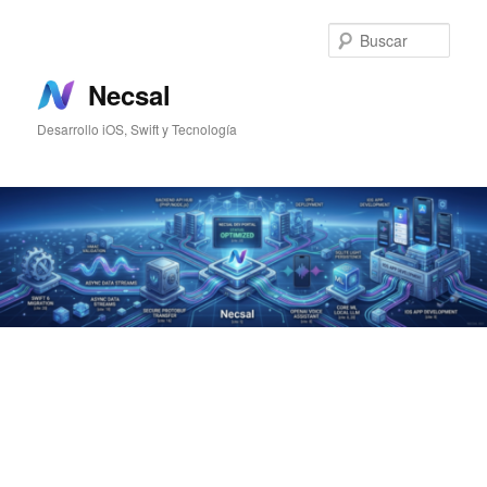
Ir
Ir
al
al
Busc
contenido
contenido
principal
secundario
Necsal
Desarrollo iOS, Swift y Tecnología