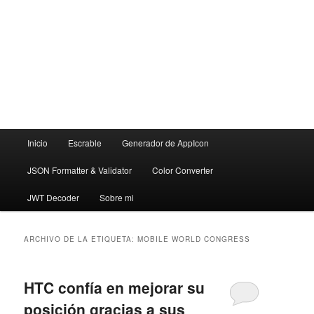
Menú
Inicio
Escrable
Generador de AppIcon
principal
JSON Formatter & Validator
Color Converter
JWT Decoder
Sobre mi
ARCHIVO DE LA ETIQUETA:
MOBILE WORLD CONGRESS
HTC confía en mejorar su
posición gracias a sus