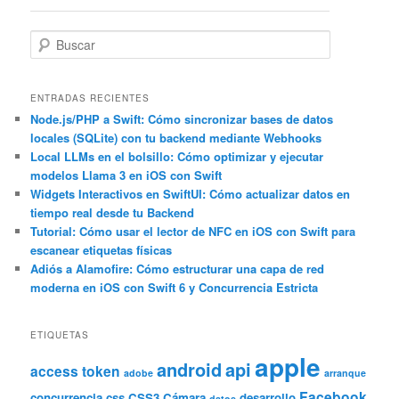
entradas
B
u
s
c
ENTRADAS RECIENTES
a
Node.js/PHP a Swift: Cómo sincronizar bases de datos
locales (SQLite) con tu backend mediante Webhooks
r
Local LLMs en el bolsillo: Cómo optimizar y ejecutar
modelos Llama 3 en iOS con Swift
Widgets Interactivos en SwiftUI: Cómo actualizar datos en
tiempo real desde tu Backend
Tutorial: Cómo usar el lector de NFC en iOS con Swift para
escanear etiquetas físicas
Adiós a Alamofire: Cómo estructurar una capa de red
moderna en iOS con Swift 6 y Concurrencia Estricta
ETIQUETAS
apple
android
api
access token
adobe
arranque
Facebook
concurrencia
css
CSS3
Cámara
desarrollo
datos