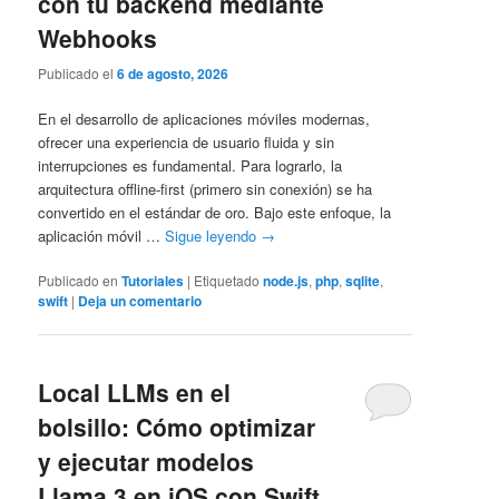
con tu backend mediante
Webhooks
Publicado el
6 de agosto, 2026
En el desarrollo de aplicaciones móviles modernas,
ofrecer una experiencia de usuario fluida y sin
interrupciones es fundamental. Para lograrlo, la
arquitectura offline-first (primero sin conexión) se ha
convertido en el estándar de oro. Bajo este enfoque, la
aplicación móvil …
Sigue leyendo
→
Publicado en
Tutoriales
|
Etiquetado
node.js
,
php
,
sqlite
,
swift
|
Deja un comentario
Local LLMs en el
bolsillo: Cómo optimizar
y ejecutar modelos
Llama 3 en iOS con Swift