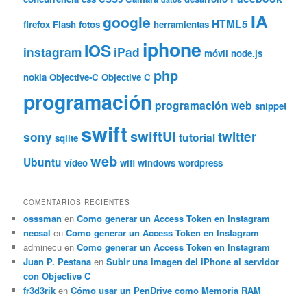
IA
google
HTML5
firefox
Flash
fotos
herramientas
iphone
IOS
instagram
iPad
móvil
node.js
php
nokia
Objective-C
Objective C
programación
programación web
snippet
swift
swiftUI
twitter
sony
tutorial
sqlite
web
Ubuntu
vídeo
wifi
windows
wordpress
COMENTARIOS RECIENTES
osssman
en
Como generar un Access Token en Instagram
necsal
en
Como generar un Access Token en Instagram
adminecu
en
Como generar un Access Token en Instagram
Juan P. Pestana
en
Subir una imagen del iPhone al servidor
con Objective C
fr3d3rik
en
Cómo usar un PenDrive como Memoria RAM