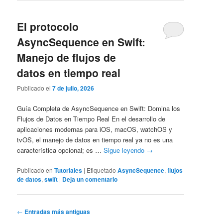
El protocolo
AsyncSequence en Swift:
Manejo de flujos de
datos en tiempo real
Publicado el
7 de julio, 2026
Guía Completa de AsyncSequence en Swift: Domina los
Flujos de Datos en Tiempo Real En el desarrollo de
aplicaciones modernas para iOS, macOS, watchOS y
tvOS, el manejo de datos en tiempo real ya no es una
característica opcional; es …
Sigue leyendo
→
Publicado en
Tutoriales
|
Etiquetado
AsyncSequence
,
flujos
de datos
,
swift
|
Deja un comentario
Navegación
←
Entradas más antiguas
de