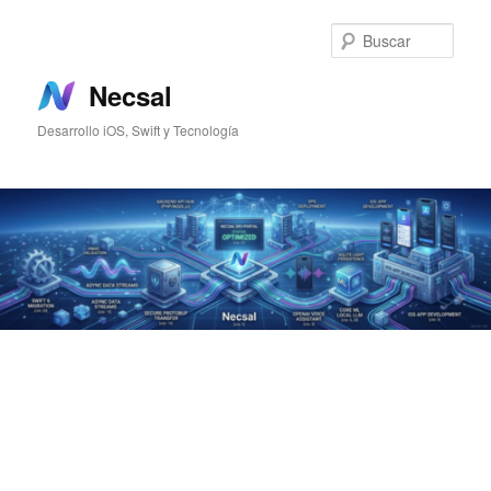
Ir
Ir
al
al
Busc
contenido
contenido
principal
secundario
Necsal
Desarrollo iOS, Swift y Tecnología