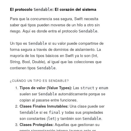
El protocolo
: El corazón del sistema
Sendable
Para que la concurrencia sea segura, Swift necesita
saber qué tipos pueden moverse de un hilo a otro sin
riesgo. Aquí es donde entra el protocolo
.
Sendable
Un tipo es
si su valor puede compartirse de
Sendable
forma segura a través de dominios de aislamiento. La
mayoría de los tipos básicos en Swift ya lo son (Int,
String, Bool, Double), al igual que las colecciones que
contienen tipos
.
Sendable
¿CUÁNDO UN TIPO ES SENDABLE?
Tipos de valor (Value Types):
Las
y
struct
enum
suelen ser
automáticamente porque se
Sendable
copian al pasarse entre funciones.
Clases Finales Inmutables:
Una clase puede ser
si es
y todas sus propiedades
Sendable
final
son constantes (
) y también son
.
let
Sendable
Clases Protegidas:
Aquellas que gestionan su
propia sincronización interna (aunque esto es