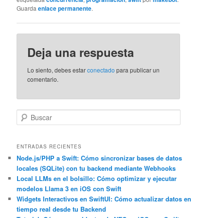
Guarda
enlace permanente
.
Deja una respuesta
Lo siento, debes estar
conectado
para publicar un
comentario.
B
u
s
c
ENTRADAS RECIENTES
a
Node.js/PHP a Swift: Cómo sincronizar bases de datos
locales (SQLite) con tu backend mediante Webhooks
r
Local LLMs en el bolsillo: Cómo optimizar y ejecutar
modelos Llama 3 en iOS con Swift
Widgets Interactivos en SwiftUI: Cómo actualizar datos en
tiempo real desde tu Backend