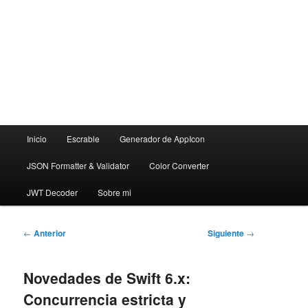
Menú
Inicio
Escrable
Generador de AppIcon
principal
JSON Formatter & Validator
Color Converter
JWT Decoder
Sobre mi
Navegación
←
Anterior
Siguiente
→
de
entradas
Novedades de Swift 6.x:
Concurrencia estricta y