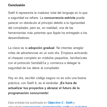
Conclusión
Swift 6 representa la madurez total del lenguaje en lo que
a seguridad se refiere. La
concurrencia estricta
puede
parecer un obstáculo al principio debido a la rigurosidad
del compilador, pero es, en realidad, una de las
herramientas más potentes que Apple ha entregado a los
desarrolladores.
La clave es la
adopción gradual
. No intentes arreglar
miles de advertencias en un solo día. Empieza activando
el chequeo completo en módulos pequeños, familiarízate
con el protocolo
y comienza a delegar la
Sendable
seguridad de tus datos al compilador.
Hoy en día, escribir código seguro no es solo una buena
práctica; con Swift 6, es el estándar.
¡Es hora de
actualizar tus proyectos y abrazar el futuro de la
programación concurrente!
Esta entrada fue publicada en
Objective C - Swift
y
etiquetada
concurrencia
,
programación
,
swift
por
makebot
.