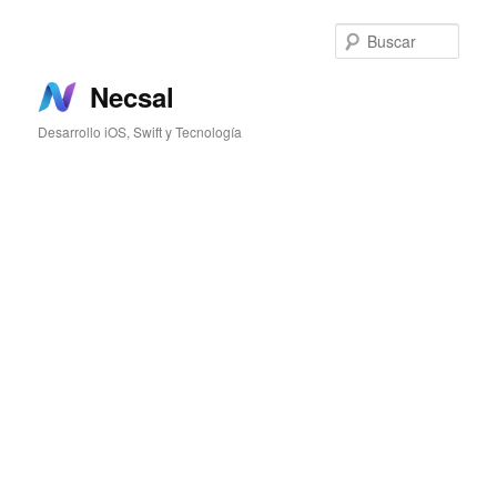
Ir
al
Busc
contenido
principal
Necsal
Desarrollo iOS, Swift y Tecnología