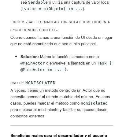
sea
o utiliza una captura de valor local
Sendable
(
).
[valor = miObjeto] in ...
ERROR: «CALL TO MAIN ACTOR-ISOLATED METHOD IN A
SYNCHRONOUS CONTEXT»
Ocurre cuando llamas a una función de UI desde un lugar
que no está garantizado que sea el hilo principal.
Solución:
Marca la función llamadora como
o envuelve la llamada en un
@MainActor
Task { 
.
@MainActor in ... }
NONISOLATED
USO DE
A veces, tienes un método dentro de un Actor que no
necesita acceder al estado mutable del mismo. En esos
casos, puedes marcar el método como
nonisolated
para mejorar el rendimiento y facilitar su acceso desde
contextos externos.
Beneficios reales para el desarrollador y el usuario