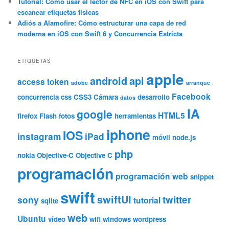
Tutorial: Cómo usar el lector de NFC en iOS con Swift para
escanear etiquetas físicas
Adiós a Alamofire: Cómo estructurar una capa de red
moderna en iOS con Swift 6 y Concurrencia Estricta
ETIQUETAS
apple
android
api
access token
adobe
arranque
Facebook
concurrencia
css
CSS3
Cámara
desarrollo
datos
IA
google
HTML5
firefox
Flash
fotos
herramientas
iphone
IOS
instagram
iPad
móvil
node.js
php
nokia
Objective-C
Objective C
programación
programación web
snippet
swift
swiftUI
twitter
sony
tutorial
sqlite
web
Ubuntu
vídeo
wifi
windows
wordpress