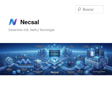
Ir
Ir
al
al
Busc
contenido
contenido
principal
secundario
Necsal
Desarrollo iOS, Swift y Tecnología