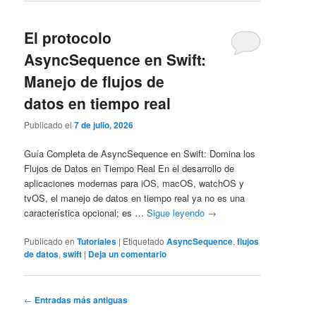
El protocolo
AsyncSequence en Swift:
Manejo de flujos de
datos en tiempo real
Publicado el
7 de julio, 2026
Guía Completa de AsyncSequence en Swift: Domina los
Flujos de Datos en Tiempo Real En el desarrollo de
aplicaciones modernas para iOS, macOS, watchOS y
tvOS, el manejo de datos en tiempo real ya no es una
característica opcional; es …
Sigue leyendo
→
Publicado en
Tutoriales
|
Etiquetado
AsyncSequence
,
flujos
de datos
,
swift
|
Deja un comentario
Navegación
←
Entradas más antiguas
de