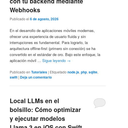
con tu backend mediante
Webhooks
Publicado el
6 de agosto, 2026
En el desarrollo de aplicaciones móviles modernas,
ofrecer una experiencia de usuario fluida y sin
interrupciones es fundamental. Para lograrlo, la
arquitectura offline-first (primero sin conexión) se ha
convertido en el estándar de oro. Bajo este enfoque, la
aplicación móvil …
Sigue leyendo
→
Publicado en
Tutoriales
|
Etiquetado
node.js
,
php
,
sqlite
,
swift
|
Deja un comentario
Local LLMs en el
bolsillo: Cómo optimizar
y ejecutar modelos
Llama 3 en iOS con Swift