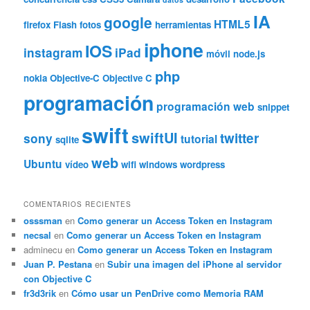
IA
google
HTML5
firefox
Flash
fotos
herramientas
iphone
IOS
instagram
iPad
móvil
node.js
php
nokia
Objective-C
Objective C
programación
programación web
snippet
swift
swiftUI
twitter
sony
tutorial
sqlite
web
Ubuntu
vídeo
wifi
windows
wordpress
COMENTARIOS RECIENTES
osssman
en
Como generar un Access Token en Instagram
necsal
en
Como generar un Access Token en Instagram
adminecu
en
Como generar un Access Token en Instagram
Juan P. Pestana
en
Subir una imagen del iPhone al servidor
con Objective C
fr3d3rik
en
Cómo usar un PenDrive como Memoria RAM