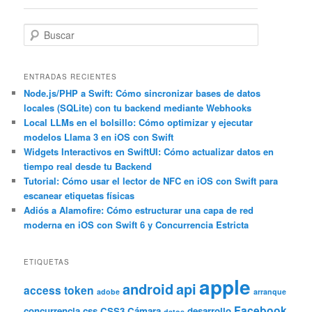
entradas
B
u
s
c
ENTRADAS RECIENTES
a
Node.js/PHP a Swift: Cómo sincronizar bases de datos
locales (SQLite) con tu backend mediante Webhooks
r
Local LLMs en el bolsillo: Cómo optimizar y ejecutar
modelos Llama 3 en iOS con Swift
Widgets Interactivos en SwiftUI: Cómo actualizar datos en
tiempo real desde tu Backend
Tutorial: Cómo usar el lector de NFC en iOS con Swift para
escanear etiquetas físicas
Adiós a Alamofire: Cómo estructurar una capa de red
moderna en iOS con Swift 6 y Concurrencia Estricta
ETIQUETAS
apple
android
api
access token
adobe
arranque
Facebook
concurrencia
css
CSS3
Cámara
desarrollo
datos